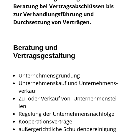
Beratung bei
Vertragsabschlüssen
bis
zur Verhandlungsführung und
Durchsetzung von Verträgen
.
Beratung und
Vertragsgestaltung
Un­ter­neh­mens­grün­dung
Un­ter­neh­mens­kauf und Un­ter­neh­mens­
ver­kauf
Zu- oder Ver­kauf von Un­ter­neh­mens­tei­
len
Re­ge­lung der Un­ter­neh­mens­nach­fol­ge
Ko­ope­ra­ti­ons­ver­trä­ge
außergerichtliche Schuldenbereinigung